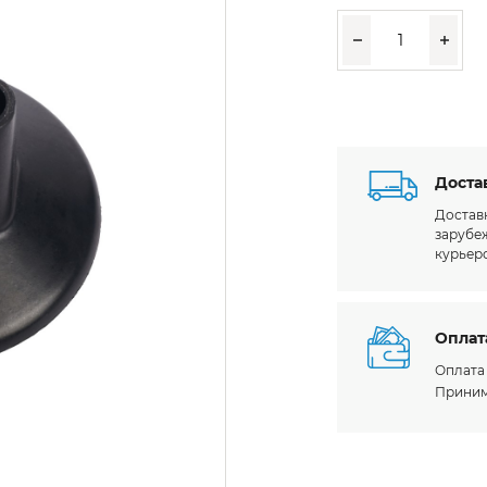
есение
дукция на заказ
ПРОДАЖА
Доста
Доставк
зарубе
курьер
Оплат
Оплата
Приним