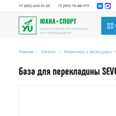
+7 (812) 405-10-25
+7 (921) 75-88-777
Вид
Мяч
Главная
Каталог
Инвентарь и аксессуары
Спо
Оде
База для перекладины SEVEN
Сет
Инв
акс
Спо
обо
Сум
Мед
Наг