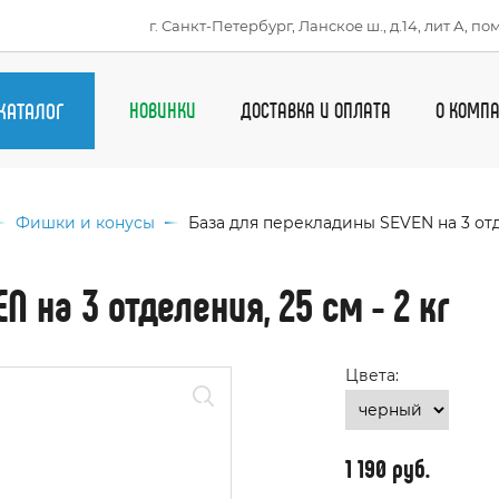
г. Санкт-Петербург, Ланское ш., д.14, лит А, пом
КАТАЛОГ
НОВИНКИ
ДОСТАВКА И ОПЛАТА
О КОМП
ы спорта
и
Фишки и конусы
База для перекладины SEVEN на 3 отде
ртивная обувь
жда
 на 3 отделения, 25 см - 2 кг
ки
ентарь и
ессуары
Цвета:
ртивное
рудование
ки, рюкзаки
1 190 руб.
ицина
радная продукция