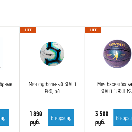
чёрные
Мяч футбольный SEVEN
Мяч баскетболь
PRO, р.4
SEVEN FLASH №
1 890
3 500
ину
В корзину
В корзи
руб.
руб.