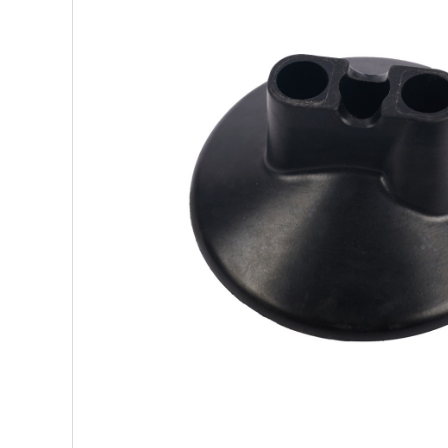
Нан
Про
РАС