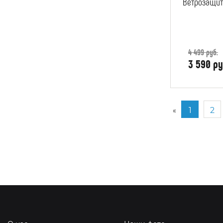
Ветрозащит
4 499 руб.
3 590 ру
1
2
«