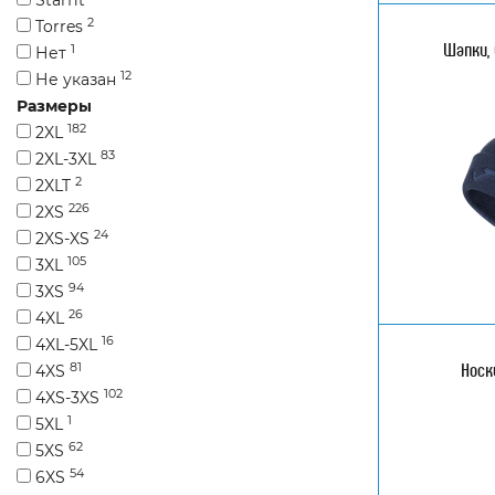
2
Torres
Шапки,
1
Нет
12
Не указан
Размеры
182
2XL
83
2XL-3XL
2
2XLT
226
2XS
24
2XS-XS
105
3XL
94
3XS
26
4XL
16
4XL-5XL
Носк
81
4XS
102
4XS-3XS
1
5XL
62
5XS
54
6XS