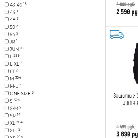
4 899 руб.
15
43-46
2 590 ру
1
44
3
48
3
50
2
54
1
JR
10
JUN
299
L
21
L-XL
2
LT
324
M
2
M-L
5
ONE SIZE
Защитные 
324
S
JOMA P
21
S-M
14
SR
304
XL
4 499 руб.
2
XLT
3 690 ру
294
XS