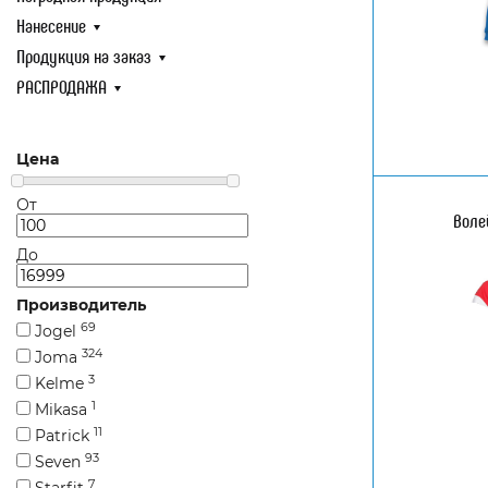
Нанесение
Нанесение
Продукция 
Продукция на заказ
РАСПРОДА
РАСПРОДАЖА
Цена
От
Воле
До
Производитель
69
Jogel
324
Joma
3
Kelme
1
Mikasa
11
Patrick
93
Seven
7
Starfit