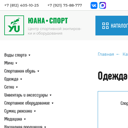
+7 (812) 405-10-25
+7 (921) 75-88-777
КАТАЛОГ
Виды спорт
Виды спорта
Мячи
Главная
Ка
Спортивная
Мячи
Одежда
Спортивная обувь
Одежда
Сетки
Одежда
Инвентарь 
Сетки
аксессуары
Инвентарь и аксессуары
Спортивно
Спортивное оборудование
оборудова
Спо
Сумки, рюк
Сумки, рюкзаки
Медицина
Медицина
Наградная 
Наградная продукция