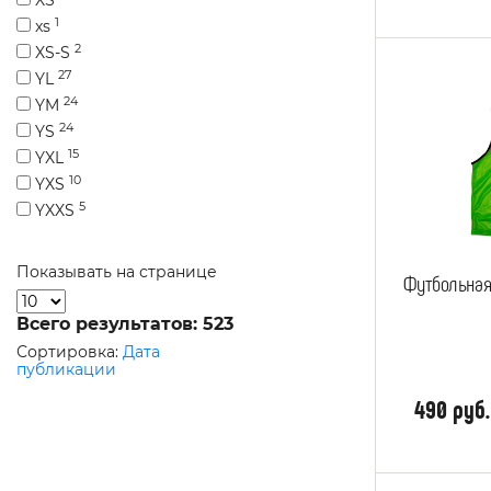
1
xs
2
XS-S
27
YL
24
YM
24
YS
15
YXL
10
YXS
5
YXXS
Показывать на странице
Футбольная
Всего результатов:
523
Сортировка:
Дата
публикации
490 руб.