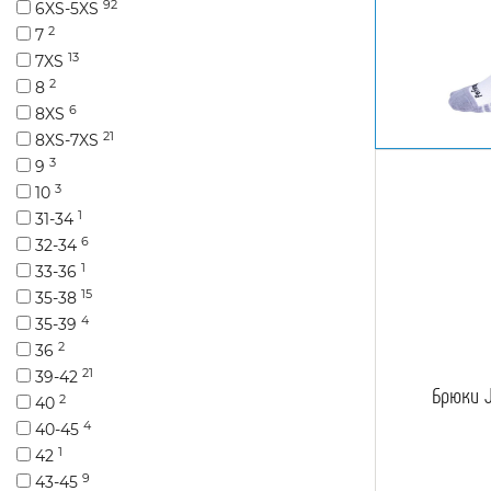
92
6XS-5XS
2
7
13
7XS
2
8
6
8XS
21
8XS-7XS
3
9
3
10
1
31-34
6
32-34
1
33-36
15
35-38
4
35-39
2
36
21
39-42
Брюки 
2
40
4
40-45
1
42
9
43-45