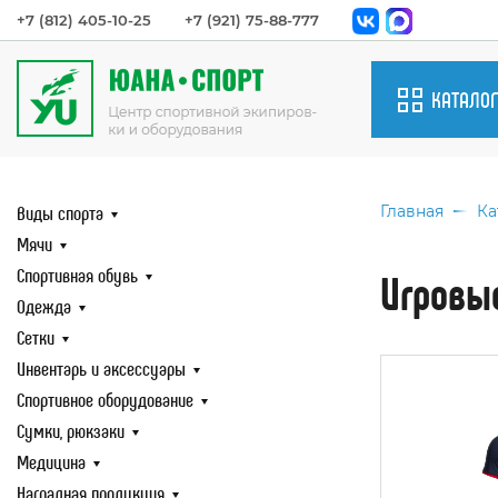
+7 (812) 405-10-25
+7 (921) 75-88-777
КАТАЛОГ
Виды спорт
Виды спорта
Мячи
Главная
Ка
Спортивная
Мячи
Одежда
Спортивная обувь
Игровы
Сетки
Одежда
Инвентарь 
Сетки
аксессуары
Инвентарь и аксессуары
Спортивно
Спортивное оборудование
оборудова
Сумки, рюк
Сумки, рюкзаки
Медицина
Медицина
Наградная 
Наградная продукция