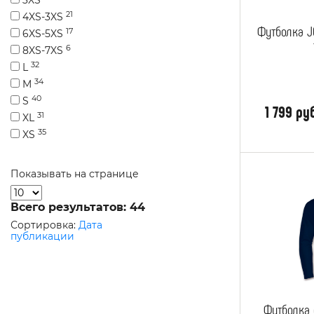
21
4XS-3XS
Футболка 
17
6XS-5XS
6
8XS-7XS
32
L
34
M
40
S
1 799 ру
31
XL
35
XS
Показывать на странице
Всего результатов:
44
Сортировка:
Дата
публикации
Футболка