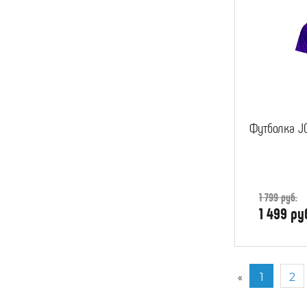
Футболка J
1 799 руб.
1 499 ру
1
2
«