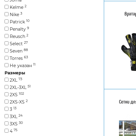
2
Kelme
Врата
3
Nike
10
Patrick
9
Penalty
2
Reusch
27
Select
88
Seven
63
Torres
11
Не указан
Размеры
73
2XL
51
2XL-3XL
102
2XS
Сетки дл
2
2XS-XS
13
3
24
3XL
30
3XS
75
4