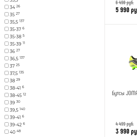
6 490 руб.
26
34
5 990 ру
27
35
137
35,5
6
35-37
5
35-38
11
35-39
27
36
137
36,5
25
37
135
37,5
29
38
6
38-41
Бутсы JOMA
12
38-45
30
39
140
39,5
6
39-41
4 499 руб.
6
39-42
3 990 ру
48
40