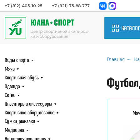
+7 (812) 405-10-25
+7 (921) 75-88-777
КАТАЛОГ
Виды спорт
Виды спорта
Мячи
Главная
Ка
Спортивная
Мячи
Одежда
Спортивная обувь
Футбол,
Сетки
Одежда
Инвентарь 
Сетки
аксессуары
Инвентарь и аксессуары
Спортивно
Спортивное оборудование
оборудова
Мяч
Сумки, рюк
Сумки, рюкзаки
Медицина
Медицина
Наградная 
Наградная продукция