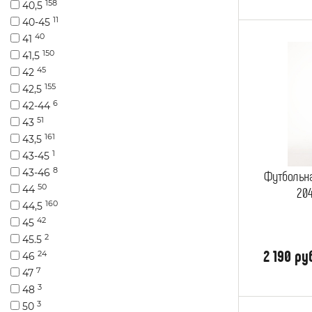
158
40,5
11
40-45
40
41
150
41,5
45
42
155
42,5
6
42-44
51
43
161
43,5
1
43-45
8
43-46
Футбольна
50
44
20
160
44,5
42
45
2
45.5
2 190 ру
24
46
7
47
3
48
3
50