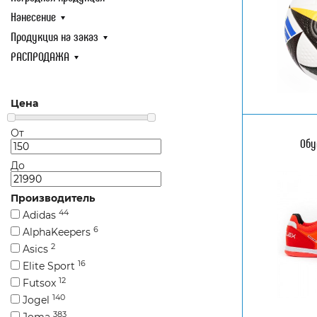
Нанесение
Нанесение
Продукция 
Продукция на заказ
РАСПРОДА
РАСПРОДАЖА
Цена
От
Обу
До
Производитель
44
Adidas
6
AlphaKeepers
2
Asics
16
Elite Sport
12
Futsox
140
Jogel
383
Joma