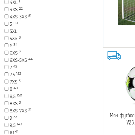
1
4XL
22
4XS
51
4XS-3XS
110
5
1
5XL
8
5XS
34
6
7
6XS
44
6XS-5XS
42
7
152
7,5
3
7XS
40
8
150
8,5
3
8XS
21
8XS-7XS
Мяч футбол
33
9
V26,
143
9,5
41
10