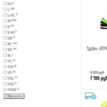
2
54
183
L
3
L-XL
206
M
211
S
3
S-M
11
SR
140
XL
Турфы JOMA 
141
XS
1
xs
16
YL
16
YM
8 999 руб.
15
YS
7 199 ру
10
YXL
5
YXS
5
YXXS
Сбросить