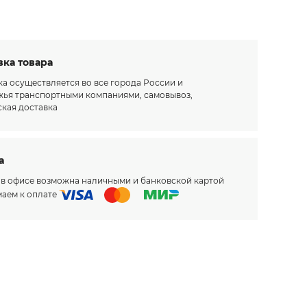
вка товара
а осуществляется во все города России и
жья транспортными компаниями, самовывоз,
ская доставка
а
 в офисе возможна наличными и банковской картой
аем к оплате