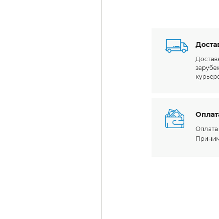
есение
дукция на заказ
ПРОДАЖА
Доста
Доставк
зарубе
курьер
Оплат
Оплата
Приним