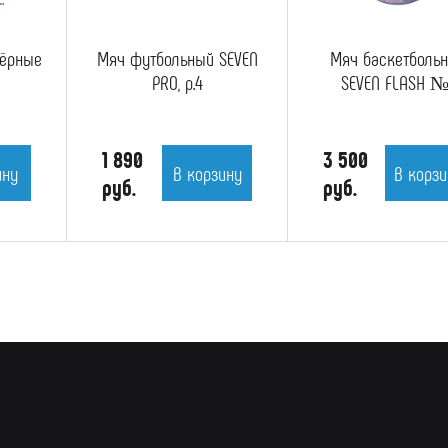
чёрные
Мяч футбольный SEVEN
Мяч баскетболь
PRO, р.4
SEVEN FLASH №
1 890
3 500
ину
В корзину
В корзи
руб.
руб.