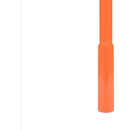
Нан
Про
РАС