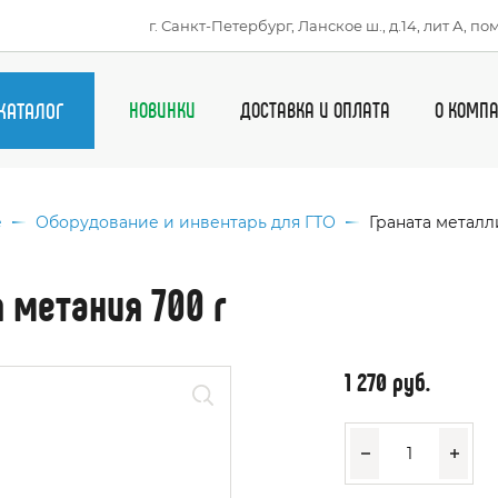
г. Санкт-Петербург, Ланское ш., д.14, лит А, пом
КАТАЛОГ
НОВИНКИ
ДОСТАВКА И ОПЛАТА
О КОМП
ы спорта
и
е
Оборудование и инвентарь для ГТО
Граната металл
ртивная обувь
жда
 метания 700 г
ки
ентарь и
ессуары
1 270 руб.
ртивное
рудование
ки, рюкзаки
ицина
радная продукция