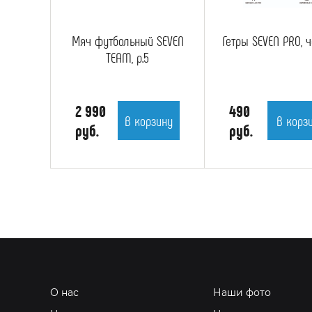
Мяч футбольный SEVEN
Гетры SEVEN PRO, 
TEAM, р.5
2 990
490
В корзину
В корз
руб.
руб.
О нас
Наши фото