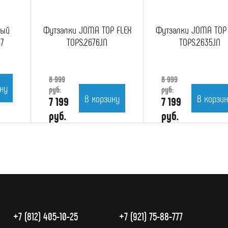
ный
Футзалки JOMA TOP FLEX
Футзалки JOMA TOP 
7
TOPS.2676.IN
TOPS.2635.IN
8 999
8 999
ну
руб.
руб.
В корзину
В корзи
7 199
7 199
руб.
руб.
+7 (812) 405-10-25
+7 (921) 75-88-777